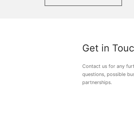
Get in Tou
Contact us for any fur
questions, possible bu
partnerships.
One Chase Manhattan 
New York, NY 10005,
+1 554 883 2032