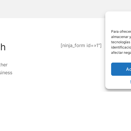
Para ofrecer
almacenar y/
tecnologías
ch
[ninja_form id=»1″]
identificaci
afectar nega
ther
A
siness
Plaza
 USA