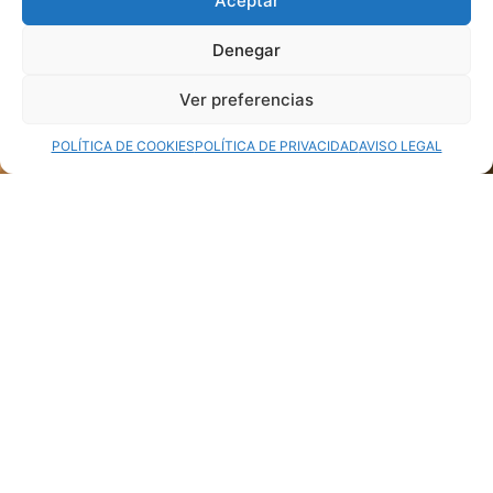
Aceptar
Denegar
Ver preferencias
POLÍTICA DE COOKIES
POLÍTICA DE PRIVACIDAD
AVISO LEGAL
Benvinguts a vetzara.com
Vetzara
és un espai dedicat al disseny d’interiors
des de fa més de 20 anys.
Oferim un assessorament integral de qualsevol àmbit
de l’interiorisme, que inclou des de la distribució de
l’ambient, reforma integral de l’espai, mobiliari,
il•luminació, complements, fins els elements
decoratius.